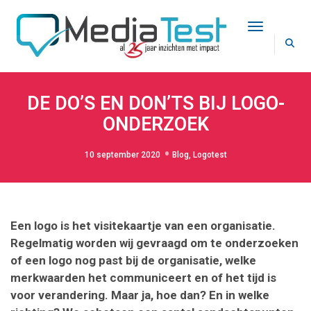
Toggle Na
DE DO’S EN DON’TS BIJ LOGO-
ONDERZOEK
10 september 2020
Blog
,
Logotest
Een logo is het visitekaartje van een organisatie.
Regelmatig worden wij gevraagd om te onderzoeken
of een logo nog past bij de organisatie, welke
merkwaarden het communiceert en of het tijd is
voor verandering. Maar ja, hoe dan? En in welke