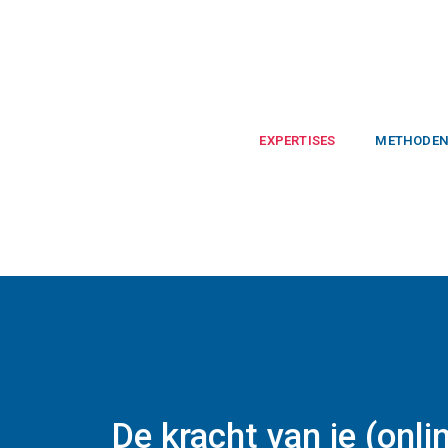
EXPERTISES
METHODE
DE KRACHT VAN JE (ONLINE
De kracht van je (onli