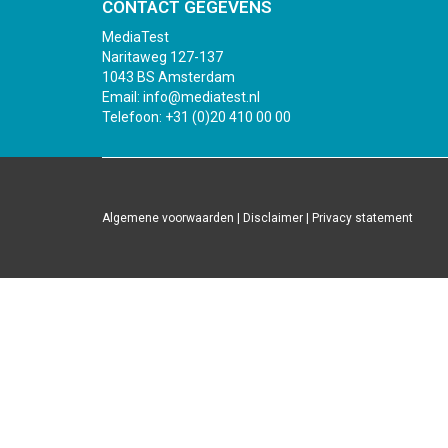
CONTACT GEGEVENS
MediaTest
Naritaweg 127-137
1043 BS Amsterdam
Email:
info@mediatest.nl
Telefoon:
+31 (0)20 410 00 00
Algemene voorwaarden
|
Disclaimer
|
Privacy statement