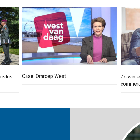
Case: Omroep West
gustus
Zo win je
commerci