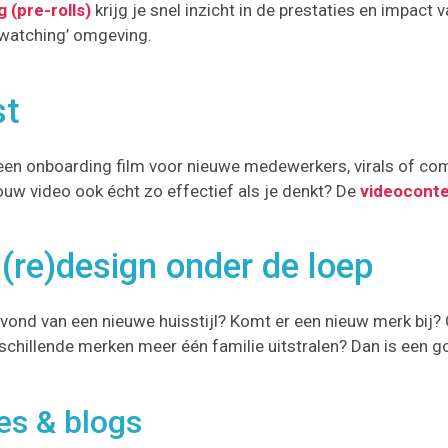
 (pre-rolls)
krijg je snel inzicht in de prestaties en impact v
 watching’ omgeving.
st
s, een onboarding film voor nieuwe medewerkers, virals of 
jouw video ook écht zo effectief als je denkt? De
videoconte
(re)design onder de loep
ravond van een nieuwe huisstijl? Komt er een nieuw merk bi
chillende merken meer één familie uitstralen? Dan is een 
es & blogs