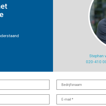
het
e
onderstaand
Stephan v
020-410 00