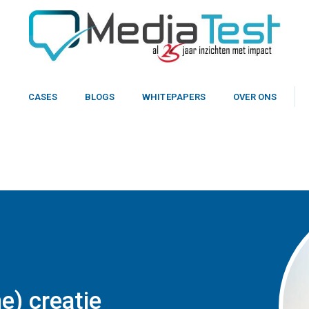
N
CASES
BLOGS
WHITEPAPERS
OVER ONS
) CREATIE
ne) creatie