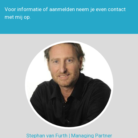
Voor informatie of aanmelden neem je even contact
met mij op.
Stephan van Furth
|
Managing Partner