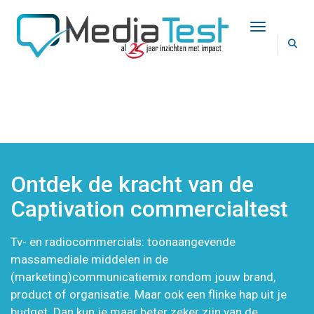
Toggle Na
CAPTIVATION COMMERCIALTEST
Ontdek de kracht van de
Captivation commercialtest
Tv- en radiocommercials: toonaangevende
massamediale middelen in de
(marketing)communicatiemix rondom jouw brand,
product of organisatie. Maar ook een flinke hap uit je
budget. Dan kun je maar beter zeker zijn van de