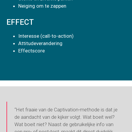
Neiging om te zappen
EFFECT
Interesse (call-to-action)
Attitudeverandering
Effectscore
“Het fraaie van de Captivation-methode is dat je
de aandacht van de kijker volgt. Wat boeit wel?
Wat boeit niet? Naast de gebruikelijke info van
een pre- of post-test, maakt dit direct duidelijk