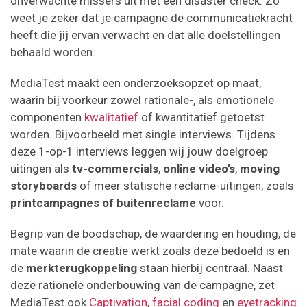
onverwachte missers uit met een disaster check. Zo
weet je zeker dat je campagne de communicatiekracht
heeft die jij ervan verwacht en dat alle doelstellingen
behaald worden.
MediaTest maakt een onderzoeksopzet op maat,
waarin bij voorkeur zowel rationale-, als emotionele
componenten
kwalitatief
of kwantitatief getoetst
worden. Bijvoorbeeld met single interviews. Tijdens
deze 1-op-1 interviews leggen wij jouw doelgroep
uitingen als
tv-commercials
,
online video’s
,
moving
storyboards
of meer statische reclame-uitingen, zoals
printcampagnes of buitenreclame
voor.
Begrip van de boodschap, de waardering en houding, de
mate waarin de creatie werkt zoals deze bedoeld is en
de
merkterugkoppeling
staan hierbij centraal. Naast
deze rationele onderbouwing van de campagne, zet
MediaTest ook
Captivation
,
facial
coding
en
eyetracking