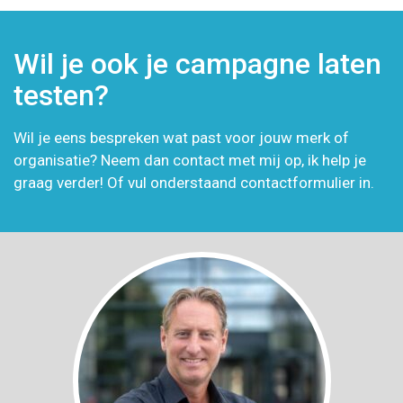
Wil je ook je campagne laten
testen?
Wil je eens bespreken wat past voor jouw merk of
organisatie? Neem dan contact met mij op, ik help je
graag verder! Of vul onderstaand contactformulier in.