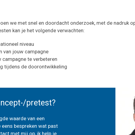
oen we met snel en doordacht onderzoek, met de nadruk op
testen kan je het volgende verwachten:
ationeel niveau
en van jouw campagne
w campagne te verbeteren
ng tijdens de doorontwikkeling
oncept-/pretest?
gde waarde van een
e eens bespreken wat past
ct met mij op, ik help je