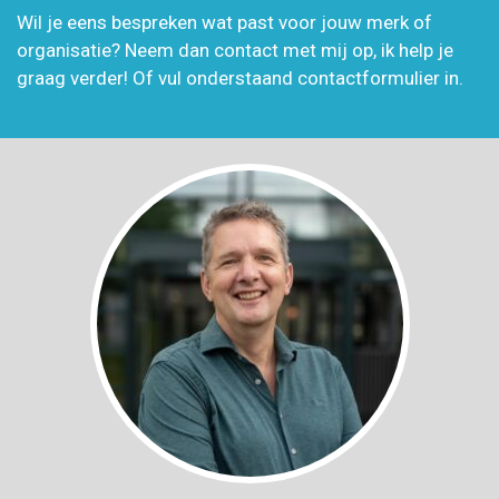
Wil je eens bespreken wat past voor jouw merk of
organisatie? Neem dan contact met mij op, ik help je
graag verder! Of vul onderstaand contactformulier in.