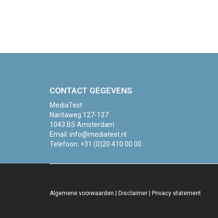
CONTACT GEGEVENS
MediaTest
Naritaweg 127-137
1043 BS Amsterdam
Email:
info@mediatest.nl
Telefoon:
+31 (0)20 410 00 00
Algemene voorwaarden
|
Disclaimer
|
Privacy statement