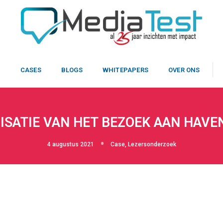
N
CASES
BLOGS
WHITEPAPERS
OVER ONS
ISATIE VAN HET BEZOEK AAN HAV
4 augustus 2021
Case
,
Lezersonderzoek