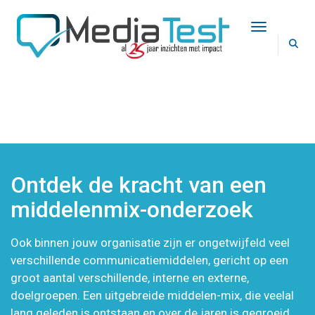
Toggle Na
MIDDELENMIXONDERZOEK
Ontdek de kracht van een
middelenmix-onderzoek
Ook binnen jouw organisatie zijn er ongetwijfeld veel
verschillende communicatiemiddelen, gericht op een
groot aantal verschillende, interne en externe,
doelgroepen. Een uitgebreide middelen-mix, die veelal
lang geleden is ontstaan en over de jaren is gegroeid.