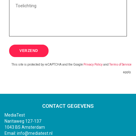
This site is protected by reCAPTCHA and the Google
Privacy Policy
and
Terms of Service
apply.
CONTACT GEGEVENS
MediaTest
Naritaweg 127-137
1043 BS Amsterdam
Email:
info@mediatest.nl