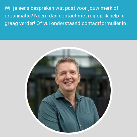
Wil je eens bespreken wat past voor jouw merk of
organisatie? Neem dan contact met mij op, ik help je
graag verder! Of vul onderstaand contactformulier in.