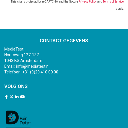
This site is protected by reCAPTCHA and the Google
Privacy Policy
and
Terms of Service
apply.
CONTACT GEGEVENS
MediaTest
Naritaweg 127-137
1043 BS Amsterdam
Email:
info@mediatest.nl
Telefoon:
+31 (0)20 410 00 00
VOLG ONS