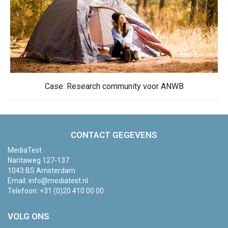
Case: Research community voor ANWB
CONTACT GEGEVENS
MediaTest
Naritaweg 127-137
1043 BS Amsterdam
Email:
info@mediatest.nl
Telefoon:
+31 (0)20 410 00 00
VOLG ONS