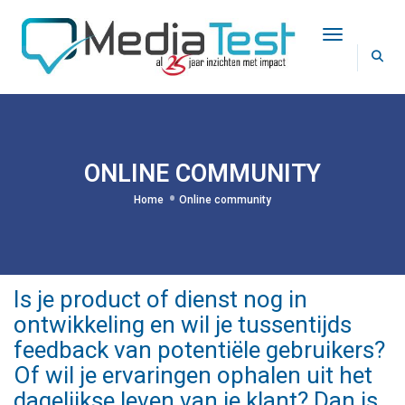
Toggle Na
ONLINE COMMUNITY
Home
Online community
Is je product of dienst nog in
ontwikkeling en wil je tussentijds
feedback van potentiële gebruikers?
Of wil je ervaringen ophalen uit het
dagelijkse leven van je klant? Dan is