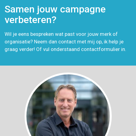
Samen jouw campagne
verbeteren?
Wil je eens bespreken wat past voor jouw merk of
organisatie? Neem dan contact met mij op, ik help je
graag verder! Of vul onderstaand contactformulier in.