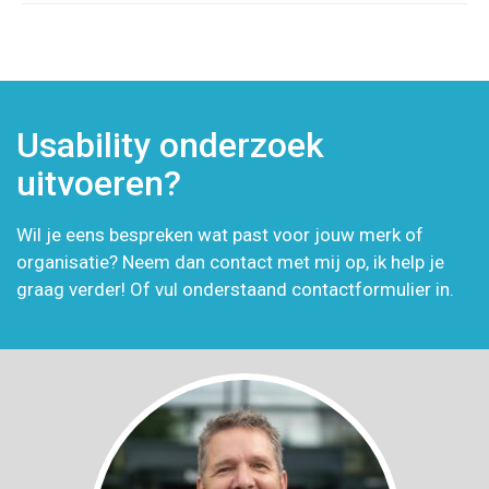
Usability onderzoek
uitvoeren?
Wil je eens bespreken wat past voor jouw merk of
organisatie? Neem dan contact met mij op, ik help je
graag verder! Of vul onderstaand contactformulier in.