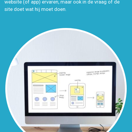
website (of app) ervaren, maar ook in de vraag of de
site doet wat hij moet doen.