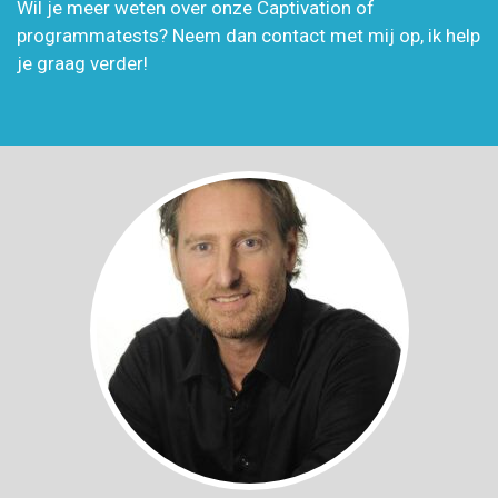
Wil je meer weten over onze Captivation of
programmatests? Neem dan contact met mij op, ik help
je graag verder!