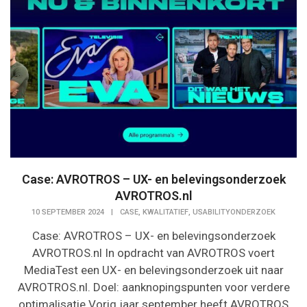
Case: AVROTROS – UX- en belevingsonderzoek
AVROTROS.nl
,
,
10 SEPTEMBER 2024
|
CASE
KWALITATIEF
USABILITYONDERZOEK
Case: AVROTROS – UX- en belevingsonderzoek
AVROTROS.nl In opdracht van AVROTROS voert
MediaTest een UX- en belevingsonderzoek uit naar
AVROTROS.nl. Doel: aanknopingspunten voor verdere
optimalisatie Vorig jaar september heeft AVROTROS