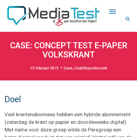
Toggle Na
CASE: CONCEPT TEST E-PAPER
VOLKSKRANT
15 februari 2019
Case
,
Usabilityonderzoek
Doel
Veel krantenabonnees hebben een hybride abonnement
(zaterdag de krant op papier en doordeweeks digital).
Met name voor deze groep wilde de Persgroep een