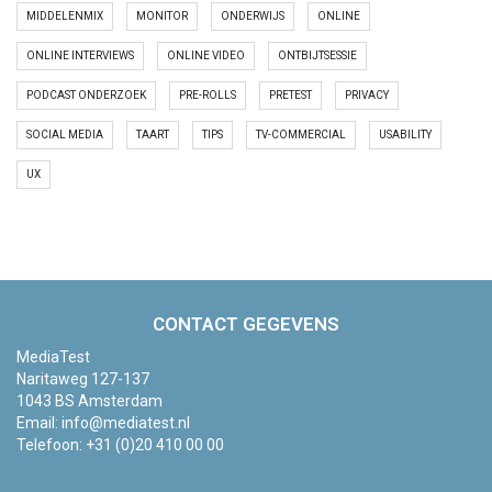
MIDDELENMIX
MONITOR
ONDERWIJS
ONLINE
ONLINE INTERVIEWS
ONLINE VIDEO
ONTBIJTSESSIE
PODCAST ONDERZOEK
PRE-ROLLS
PRETEST
PRIVACY
SOCIAL MEDIA
TAART
TIPS
TV-COMMERCIAL
USABILITY
UX
CONTACT GEGEVENS
MediaTest
Naritaweg 127-137
1043 BS Amsterdam
Email:
info@mediatest.nl
Telefoon:
+31 (0)20 410 00 00