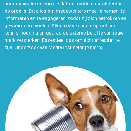
communicatie en zorg je dat de middelen-architectuur
op orde is. Dit alles om medewerkers mee te nemen, te
informeren en te engageren, zodat zij zich betrokken en
gewaardeerd voelen. Alleen dan kunnen zij met hun
kennis, houding en gedrag de externe belofte van jouw
merk versterken. Essentieel dus om écht effectief te
zijn. Onderzoek van MediaTest helpt je hierbij.