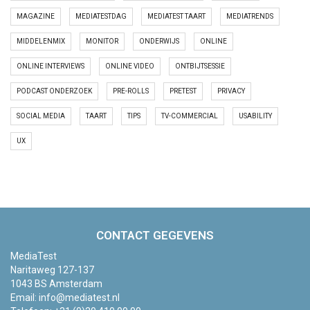
MAGAZINE
MEDIATESTDAG
MEDIATEST TAART
MEDIATRENDS
MIDDELENMIX
MONITOR
ONDERWIJS
ONLINE
ONLINE INTERVIEWS
ONLINE VIDEO
ONTBIJTSESSIE
PODCAST ONDERZOEK
PRE-ROLLS
PRETEST
PRIVACY
SOCIAL MEDIA
TAART
TIPS
TV-COMMERCIAL
USABILITY
UX
CONTACT GEGEVENS
MediaTest
Naritaweg 127-137
1043 BS Amsterdam
Email:
info@mediatest.nl