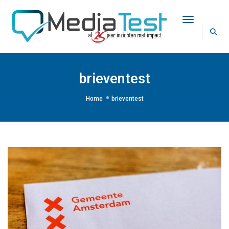
Toggle Na
brieventest
Home
brieventest