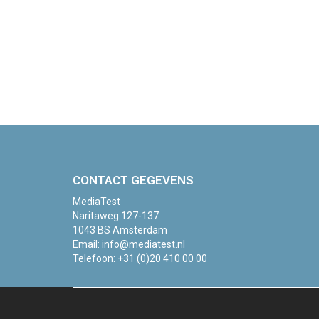
CONTACT GEGEVENS
MediaTest
Naritaweg 127-137
1043 BS Amsterdam
Email:
info@mediatest.nl
Telefoon:
+31 (0)20 410 00 00