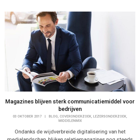
Magazines blijven sterk communicatiemiddel voor
bedrijven
,
,
,
03 OKTOBER 2017
|
BLOG
COVERONDERZOEK
LEZERSONDERZOEK
MIDDELENMIX
Ondanks de wijdverbreide digitalisering van het
medialandschap, blijken relatiemagazines nog steeds