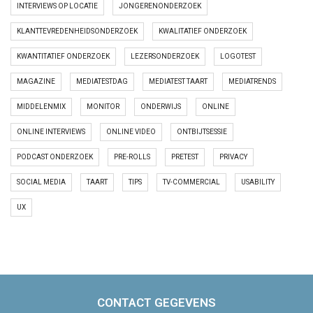
INTERVIEWS OP LOCATIE
JONGERENONDERZOEK
KLANTTEVREDENHEIDSONDERZOEK
KWALITATIEF ONDERZOEK
KWANTITATIEF ONDERZOEK
LEZERSONDERZOEK
LOGOTEST
MAGAZINE
MEDIATESTDAG
MEDIATEST TAART
MEDIATRENDS
MIDDELENMIX
MONITOR
ONDERWIJS
ONLINE
ONLINE INTERVIEWS
ONLINE VIDEO
ONTBIJTSESSIE
PODCAST ONDERZOEK
PRE-ROLLS
PRETEST
PRIVACY
SOCIAL MEDIA
TAART
TIPS
TV-COMMERCIAL
USABILITY
UX
CONTACT GEGEVENS