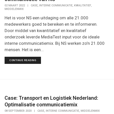
,
,
,
02 MAART 2022
|
CASE
INTERNE COMMUNICATIE
KWALITATIEF
MIDDELENMIX
Het is voor NS een uitdaging om alle 21.000
medewerkers goed te bereiken en te informeren.
Door middel van kwantitatief en kwalitatief
onderzoek leverde MediaTest input voor de ideale
interne communicatiemix. Bij NS werken zo’n 21.000
mensen. Het is een...
CONTINUE READING
Case: Transport en Logistiek Nederland:
Optimalisatie communicatiemix
,
,
08 SEPTEMBER 2020
|
CASE
INTERNE COMMUNICATIE
MIDDELENMIX