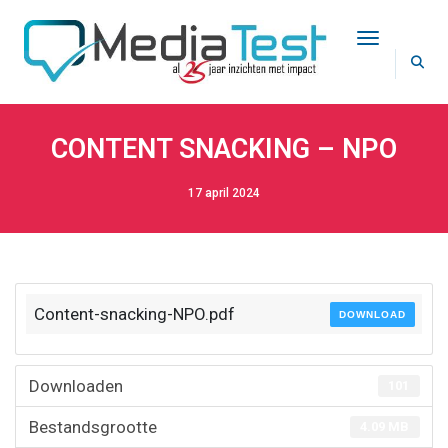
Toggle Na
CONTENT SNACKING – NPO
17 april 2024
Content-snacking-NPO.pdf
DOWNLOAD
Downloaden
101
Bestandsgrootte
4.09 MB