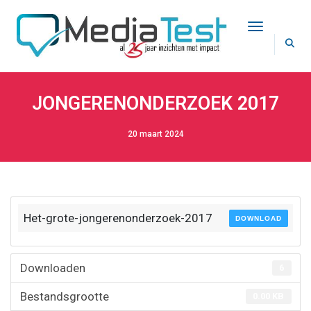
Toggle Na
JONGERENONDERZOEK 2017
20 maart 2024
Het-grote-jongerenonderzoek-2017
DOWNLOAD
Downloaden
6
Bestandsgrootte
0.00 KB