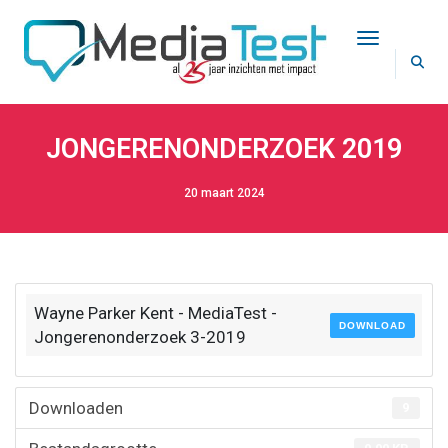
Toggle Na
JONGERENONDERZOEK 2019
20 maart 2024
Wayne Parker Kent - MediaTest -
DOWNLOAD
Jongerenonderzoek 3-2019
Downloaden
9