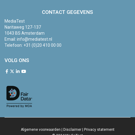
CONTACT GEGEVENS
MediaTest
Naritaweg 127-137
1043 BS Amsterdam
Email:
info@mediatest.nl
Telefoon:
+31 (0)20 410 00 00
VOLG ONS
Algemene voorwaarden
|
Disclaimer
|
Privacy statement