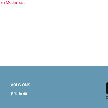
 van MediaTest
VOLG ONS