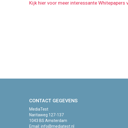
Kijk hier voor meer interessante Whitepapers
CONTACT GEGEVENS
MediaTest
Naritaweg 127-137
1043 BS Amsterdam
Email:
info@mediatest.nl