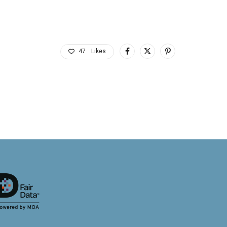
47
Likes