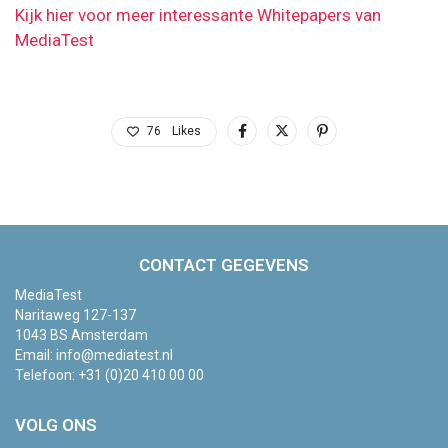
Kijk hier voor meer interessante Whitepapers van
MediaTest
76
Likes
CONTACT GEGEVENS
MediaTest
Naritaweg 127-137
1043 BS Amsterdam
Email:
info@mediatest.nl
Telefoon:
+31 (0)20 410 00 00
VOLG ONS