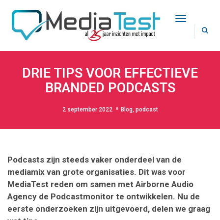
Toggle Na
DRIE TIPS VOOR EFFECTIEVE
BRANDED PODCASTS
2 september 2022
Blog
,
podcast
Podcasts zijn steeds vaker onderdeel van de
mediamix van grote organisaties. Dit was voor
MediaTest reden om samen met Airborne Audio
Agency de Podcastmonitor te ontwikkelen. Nu de
eerste onderzoeken zijn uitgevoerd, delen we graag