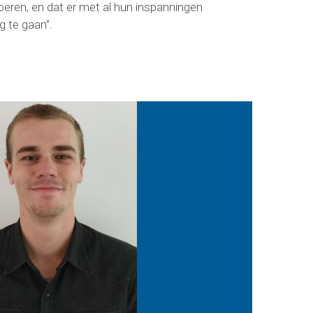
voeren, en dat er met al hun inspanningen
g te gaan”.