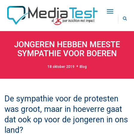
Toggle Na
JONGEREN HEBBEN MEESTE
SYMPATHIE VOOR BOEREN
18 oktober 2019
Blog
De sympathie voor de protesten
was groot, maar in hoeverre gaat
dat ook op voor de jongeren in ons
land?