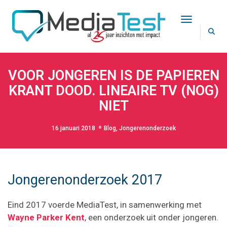
Toggle Na
VOOR JONGEREN IS DE PAPIEREN
KRANT DOOD. LINEAIRE TV (NOG)
NIET
16 januari 2018
Blog
,
Jongerenonderzoek
Jongerenonderzoek 2017
Eind 2017 voerde MediaTest, in samenwerking met
Wayne Parker Kent
, een onderzoek uit onder jongeren.