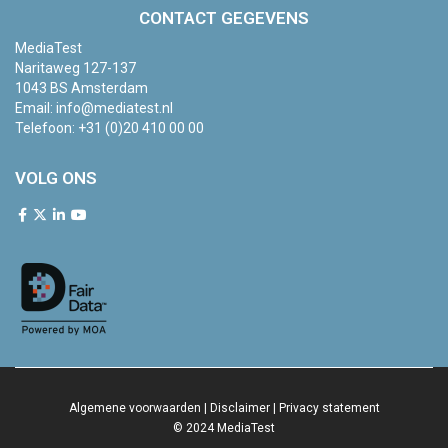
CONTACT GEGEVENS
MediaTest
Naritaweg 127-137
1043 BS Amsterdam
Email:
info@mediatest.nl
Telefoon:
+31 (0)20 410 00 00
VOLG ONS
Algemene voorwaarden
|
Disclaimer
|
Privacy statement
© 2024 MediaTest