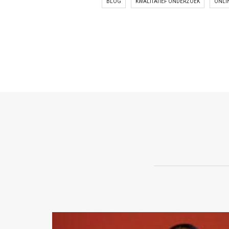
BLOG
KWALITATIEF ONDERZOEK
ONLI