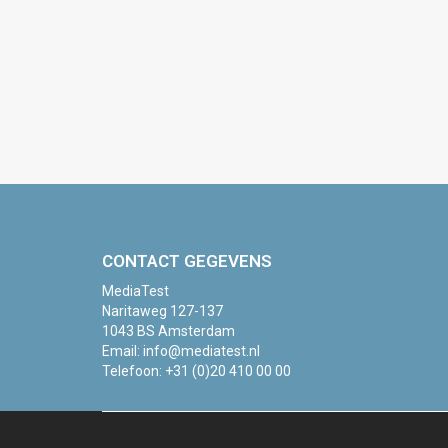
CONTACT GEGEVENS
MediaTest
Naritaweg 127-137
1043 BS Amsterdam
Email:
info@mediatest.nl
Telefoon:
+31 (0)20 410 00 00