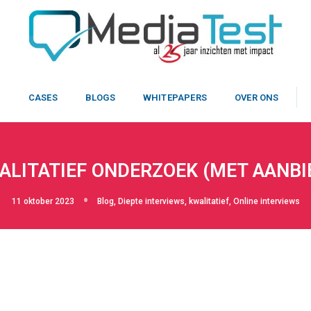
N
CASES
BLOGS
WHITEPAPERS
OVER ONS
ALITATIEF ONDERZOEK (MET AANBIE
11 oktober 2023
Blog
,
Diepte interviews
,
kwalitatief
,
Online interviews