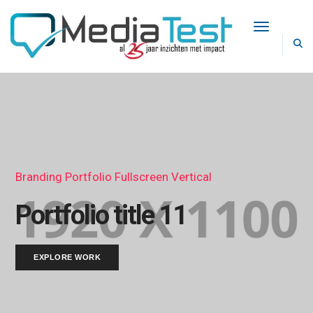
Toggle Na
Branding Portfolio Fullscreen Vertical
Portfolio title 11
EXPLORE WORK