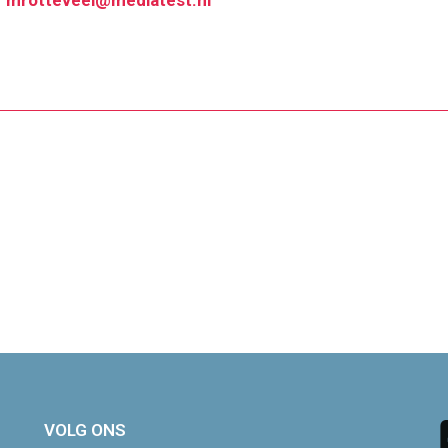
r
mrotteveel@mediatest.nl
VOLG ONS