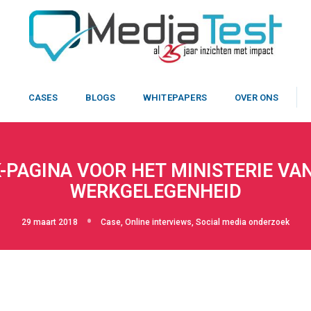
N
CASES
BLOGS
WHITEPAPERS
OVER ONS
-PAGINA VOOR HET MINISTERIE VA
WERKGELEGENHEID
29 maart 2018
Case
,
Online interviews
,
Social media onderzoek