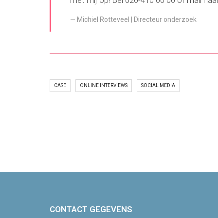
met mij op! Bel 020-410 00 00 of mail naa
Michiel Rotteveel | Directeur onderzoek
CASE
ONLINE INTERVIEWS
SOCIAL MEDIA
CONTACT GEGEVENS