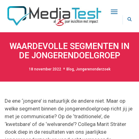
Toggle Na
WAARDEVOLLE SEGMENTEN IN
DE JONGERENDOELGROEP
18 november 2022
Blog
,
Jongerenonderzoek
De ene ‘jongere’ is natuurlijk de andere niet. Maar op
welke segment binnen de jongerendoelgroep richt jij je
met je communicatie? Op de ‘traditionele’, de
‘kwetsbare’ of de ‘welvarende’? Collega Marit Sträter
dook diep in de resultaten van ons jaarlijkse