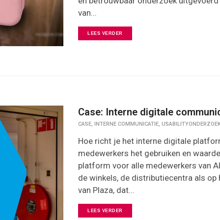
en betrouwbaar onderzoek uitgevoerd da
van...
LEES VERDER
Case: Interne digitale communi
,
,
CASE
INTERNE COMMUNICATIE
USABILITYONDERZOE
Hoe richt je het interne digitale platfo
medewerkers het gebruiken en waardere
platform voor alle medewerkers van Alb
de winkels, de distributiecentra als op
van Plaza, dat...
LEES VERDER