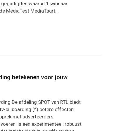
5 gegadigden waaruit 1 winnaar
nde MediaTest MediaTaart...
rding betekenen voor jouw
oarding De afdeling SPOT van RTL biedt
v-billboarding (*) betere effecten
esprek met adverteerders
oeren, is een experimenteel, robuust