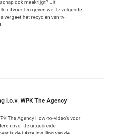
odschap ook meekrijgt? Uit
olls uitvoerden geven we de volgende
s vergeet het recyclen van tv-
...
g i.o.v. WPK The Agency
WPK The Agency How-to-video’s voor
 leren over de uitgebreide
at is de juiste invulling van de