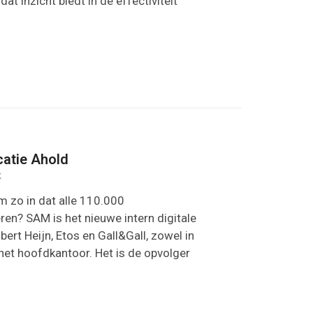
t inzicht biedt in de effectiviteit
catie Ahold
K
rm zo in dat alle 110.000
n? SAM is het nieuwe intern digitale
ert Heijn, Etos en Gall&Gall, zowel in
 het hoofdkantoor. Het is de opvolger