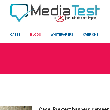
N
CASES
BLOGS
WHITEPAPERS
OVER ONS
Case: Pre-test banners gemee