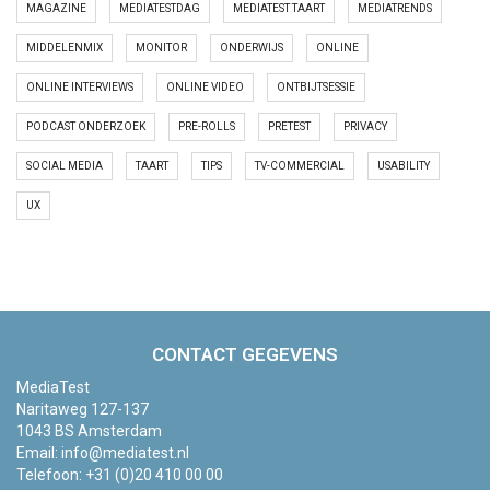
MAGAZINE
MEDIATESTDAG
MEDIATEST TAART
MEDIATRENDS
MIDDELENMIX
MONITOR
ONDERWIJS
ONLINE
ONLINE INTERVIEWS
ONLINE VIDEO
ONTBIJTSESSIE
PODCAST ONDERZOEK
PRE-ROLLS
PRETEST
PRIVACY
SOCIAL MEDIA
TAART
TIPS
TV-COMMERCIAL
USABILITY
UX
CONTACT GEGEVENS
MediaTest
Naritaweg 127-137
1043 BS Amsterdam
Email:
info@mediatest.nl
Telefoon:
+31 (0)20 410 00 00