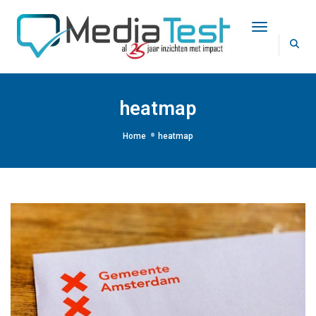
Toggle Na
heatmap
Home
heatmap