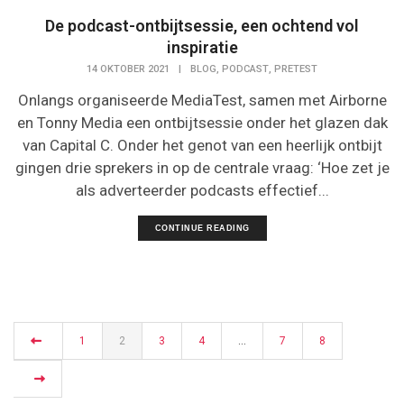
De podcast-ontbijtsessie, een ochtend vol
inspiratie
,
,
14 OKTOBER 2021
|
BLOG
PODCAST
PRETEST
Onlangs organiseerde MediaTest, samen met Airborne
en Tonny Media een ontbijtsessie onder het glazen dak
van Capital C. Onder het genot van een heerlijk ontbijt
gingen drie sprekers in op de centrale vraag: ‘Hoe zet je
als adverteerder podcasts effectief...
CONTINUE READING
1
2
3
4
…
7
8