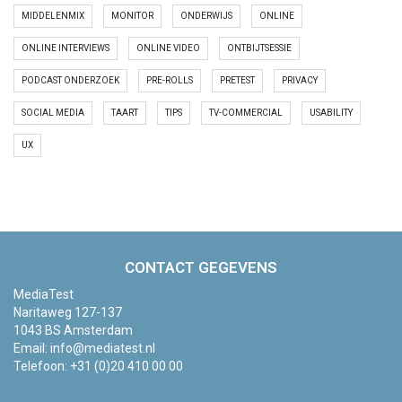
MIDDELENMIX
MONITOR
ONDERWIJS
ONLINE
ONLINE INTERVIEWS
ONLINE VIDEO
ONTBIJTSESSIE
PODCAST ONDERZOEK
PRE-ROLLS
PRETEST
PRIVACY
SOCIAL MEDIA
TAART
TIPS
TV-COMMERCIAL
USABILITY
UX
CONTACT GEGEVENS
MediaTest
Naritaweg 127-137
1043 BS Amsterdam
Email:
info@mediatest.nl
Telefoon:
+31 (0)20 410 00 00